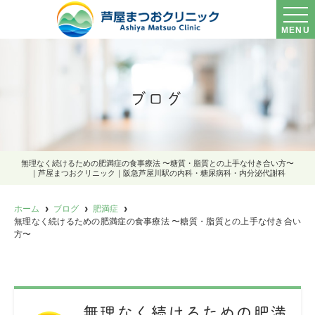
MENU
ブログ
無理なく続けるための肥満症の食事療法 〜糖質・脂質との上手な付き合い方〜
｜芦屋まつおクリニック｜阪急芦屋川駅の内科・糖尿病科・内分泌代謝科
ホーム
ブログ
肥満症
無理なく続けるための肥満症の食事療法 〜糖質・脂質との上手な付き合い
方〜
無理なく続けるための肥満