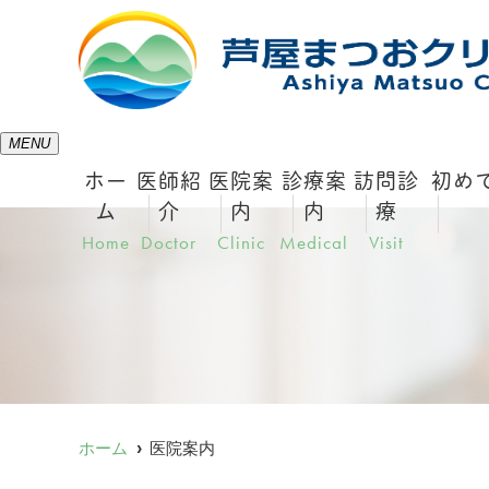
MENU
ホー
医師紹
医院案
診療案
訪問診
初め
ム
介
内
内
療
Home
Doctor
Clinic
Medical
Visit
ホーム
医院案内