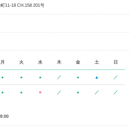
1-18 CH.158 201号
月
火
水
木
金
土
日
●
●
●
／
●
▲
／
●
●
■
／
●
／
／
9:00