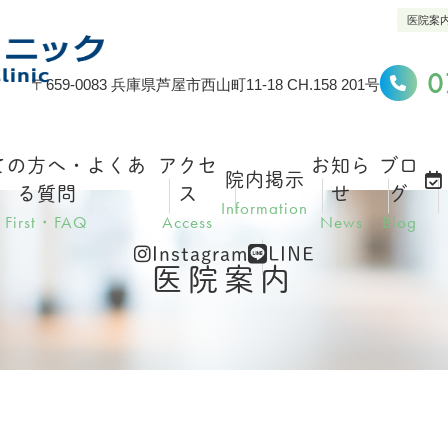
医院案
0
〒659-0083 兵庫県芦屋市西山町11-18 CH.158 201号
ての方へ・よくあ
アクセ
お知ら
ブロ
院内掲示
る質問
ス
せ
グ
Information
First・FAQ
Access
News
Blog
Instagram
LINE
医院案内